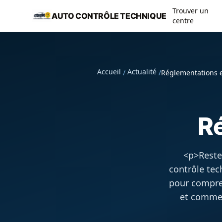
Aller au contenu principal
Trouver un
AUTO CONTRÔLE TECHNIQUE
centre
Accueil
Actualité
/
/
Réglementations e
Ré
<p>Reste
contrôle tec
pour compre
et comment