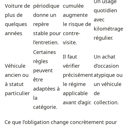
Un usage
Voiture de
périodique
cumulée
quotidien
plus de
donne un
augmente
avec
quelques
repère
le risque de
kilométrage
années
stable pour
contre-
régulier.
l’entretien.
visite.
Certaines
Il faut
Un achat
règles
Véhicule
vérifier
d’occasion
peuvent
ancien ou
précisément
atypique ou
être
à statut
le régime
un véhicule
adaptées à
particulier
applicable
de
la
avant d’agir.
collection.
catégorie.
Ce que l’obligation change concrètement pour