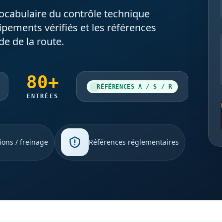
ocabulaire du contrôle technique
uipements vérifiés et les références
de de la route.
80+
RÉFÉRENCES A / S / R
ENTRÉES
ions / freinage
Références réglementaires