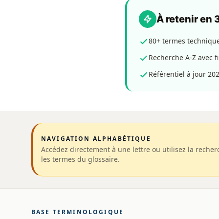
À retenir en
80+ termes techniques
Recherche A-Z avec fil
Référentiel à jour 202
NAVIGATION ALPHABÉTIQUE
Accédez directement à une lettre ou utilisez la recherc
les termes du glossaire.
BASE TERMINOLOGIQUE