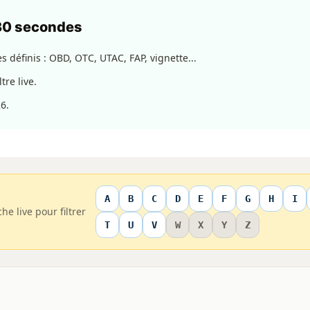
 30 secondes
 définis : OBD, OTC, UTAC, FAP, vignette...
tre live.
6.
A
B
C
D
E
F
G
H
I
he live pour filtrer
T
U
V
W
X
Y
Z