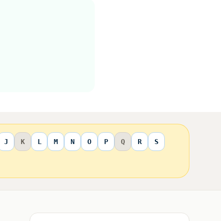
J
K
L
M
N
O
P
Q
R
S