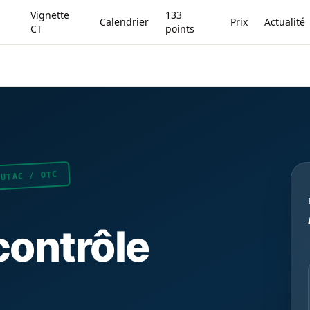
Vignette
133
Calendrier
Prix
Actualité
CT
points
UTAC / OTC
contrôle