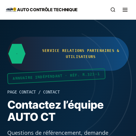
Aller au contenu principal
AUTO CONTRÔLE TECHNIQUE
Recherch
Ouvr
SERVICE RELATIONS PARTENAIRES &
UTILISATEURS
ANNUAIRE INDÉPENDANT · RÉF. R.323-1
PAGE CONTACT / CONTACT
Contactez l’équipe
AUTO CT
Questions de référencement, demande