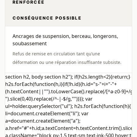
RENFORCÉE
CONSÉQUENCE POSSIBLE
Ancrages de suspension, berceau, longerons,
soubassement
Refus de remise en circulation tant qu’une
déformation ou une réparation insuffisante subsiste.
section h2, body section h2"); if(h2s.length<2){return;}
h2s.forEach(function(h,i){if(!h.id){h.id="s-"+i+"-"+
(h.textContent||"").toLowerCase().replace(/[^a-z0-9]+/g,"
").slice(0,40).replace(/^-|-$/g,"")}}); var
ul=holder.querySelector("ul"); h2s.forEach(function(h){ v
li=document.createElement("li"); var
a=document.createElement("a");
a.href="#"+h.id;a.textContent=h.textContent.trim().slice(0
a.className="block py-1.5 text-sm text-ink-500 hover:tex