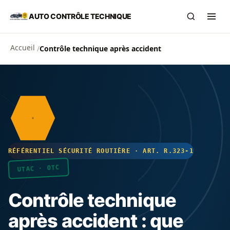
Aller au contenu principal
AUTO CONTRÔLE TECHNIQUE
Recherch
Ouvr
Accueil
/
Contrôle technique après accident
RÉFÉRENTIEL SÉCURITÉ ROUTIÈRE · ART. R.323-1
UTAC · OTC
Contrôle technique
après accident : que