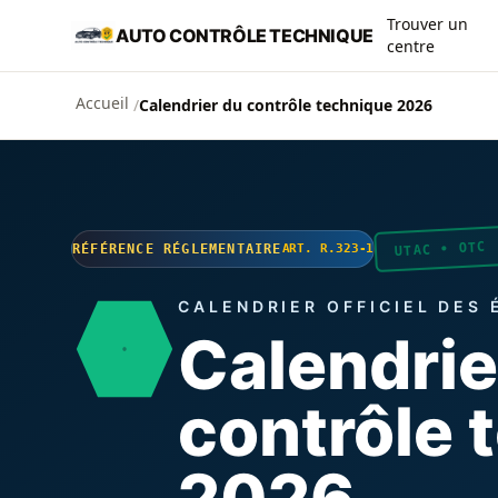
Aller au contenu principal
Trouver un
AUTO CONTRÔLE TECHNIQUE
centre
Accueil
/
Calendrier du contrôle technique 2026
UTAC • OTC
RÉFÉRENCE RÉGLEMENTAIRE
ART. R.323-1
CALENDRIER OFFICIEL DES
Calendrie
contrôle 