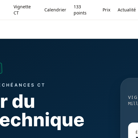
Vignette
133
Calendrier
Prix
Actualité
CT
points
 ÉCHÉANCES CT
r du
VI
Mill
technique