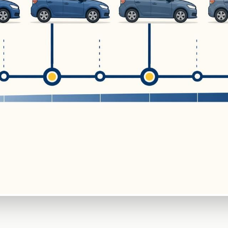
e : 1ère visite à 4 ans puis tous les 2 ans