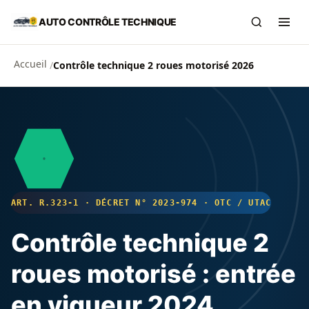
Aller au contenu principal
AUTO CONTRÔLE TECHNIQUE
Recherch
Ouvr
Accueil
/
Contrôle technique 2 roues motorisé 2026
ART. R.323-1 · DÉCRET N° 2023-974 · OTC / UTAC
Contrôle technique 2
roues motorisé : entrée
en vigueur 2024