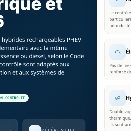
rique et
Le contrôle
6
particulier
périodicité
et hybrides rechargeables PHEV
glementaire avec la même
É
 essence ou diesel, selon le Code
e contrôle sont adaptés aux
Pas de mes
ction et aux systèmes de
renforcé de
H
ON CONTRÔLÉE
Double vigi
thermique,
ils sont pr
RÉFÉRENTIEL