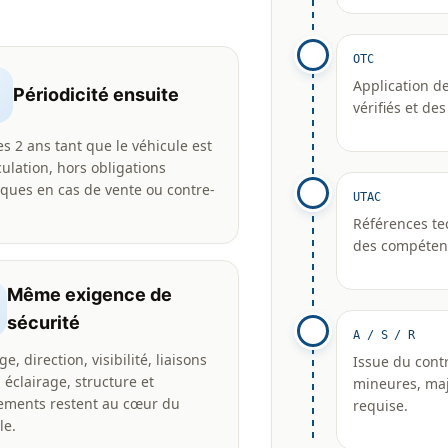
OTC
Application d
Périodicité ensuite
vérifiés et des
es 2 ans tant que le véhicule est
culation, hors obligations
iques en cas de vente ou contre-
UTAC
Références te
des compétenc
Même exigence de
sécurité
A / S / R
e, direction, visibilité, liaisons
Issue du contr
, éclairage, structure et
mineures, maje
ements restent au cœur du
requise.
le.