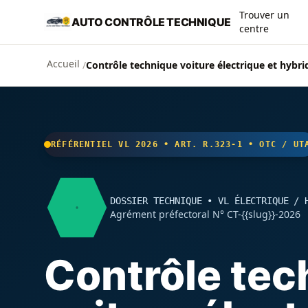
Aller au contenu principal
Trouver un
AUTO CONTRÔLE TECHNIQUE
centre
Accueil
/
Contrôle technique voiture électrique et hybri
RÉFÉRENTIEL VL 2026 • ART. R.323-1 • OTC / UT
DOSSIER TECHNIQUE • VL ÉLECTRIQUE / 
Agrément préfectoral N° CT-{{slug}}-2026
Contrôle tec