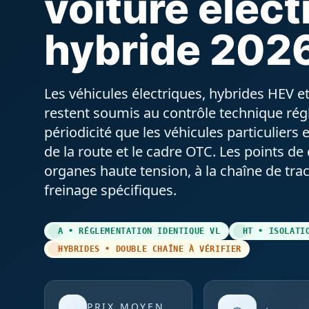
voiture élect
hybride 202
Les véhicules électriques, hybrides HEV 
restent soumis au contrôle technique ré
périodicité que les véhicules particuliers
de la route et le cadre OTC. Les points d
organes haute tension, à la chaîne de tra
freinage spécifiques.
A • RÉGLEMENTATION IDENTIQUE VL
HT • ISOLATI
HYBRIDES • DOUBLE CHAÎNE À VÉRIFIER
PRIX MOYEN