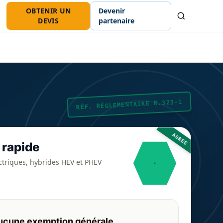
OBTENIR UN
Devenir
Recherche
DEVIS
partenaire
RÉF. RÉGLEMENTAIRE R.323-1
AGRÉÉ
 rapide
ctriques, hybrides HEV et PHEV
ucune exemption générale