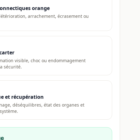
 connectiques orange
 détérioration, arrachement, écrasement ou
 carter
rmation visible, choc ou endommagement
la sécurité.
e et récupération
age, déséquilibres, état des organes et
 système.
ue