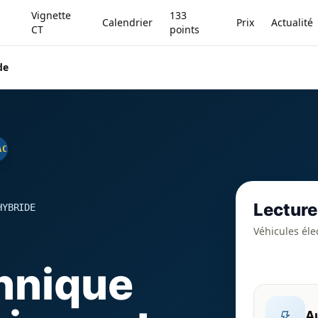
Vignette
133
Calendrier
Prix
Actualité
CT
points
de
AC
Lecture
HYBRIDE
Véhicules éle
hnique
A