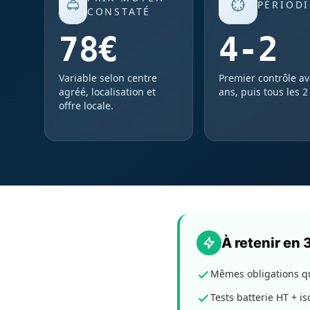
PÉRIODI
CONSTATÉ
78€
4-2
Variable selon centre
Premier contrôle av
agréé, localisation et
ans, puis tous les 2
offre locale.
À retenir en
Mêmes obligations qu
Tests batterie HT + i