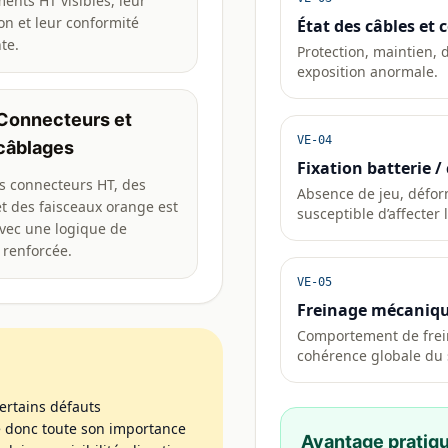
ents HT visibles, leur
on et leur conformité
État des câbles et
te.
Protection, maintien,
exposition anormale.
Connecteurs et
VE-04
câblages
Fixation batterie /
es connecteurs HT, des
Absence de jeu, défo
t des faisceaux orange est
susceptible d’affecter 
avec une logique de
 renforcée.
VE-05
Freinage mécaniqu
Comportement de frein
cohérence globale du
ertains défauts
e donc toute son importance
Avantage pratiq