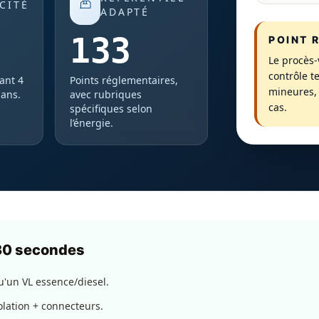
CITÉ
ADAPTÉ
133
POINT 
Le procès-
contrôle t
ant 4
Points réglementaires,
mineures, 
 ans.
avec rubriques
cas.
spécifiques selon
l’énergie.
 30 secondes
'un VL essence/diesel.
solation + connecteurs.