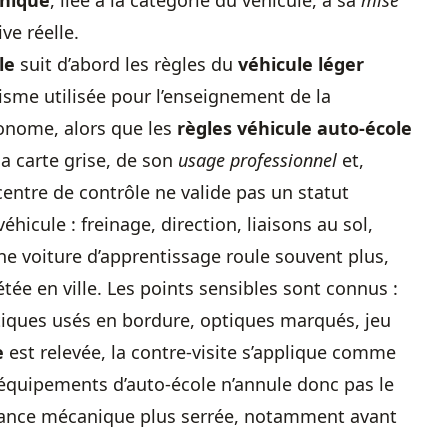
hnique
, liée à la catégorie du véhicule, à sa
mise
ve réelle.
le
suit d’abord les règles du
véhicule léger
urisme utilisée pour l’enseignement de la
onome, alors que les
règles véhicule auto-école
a carte grise, de son
usage professionnel
et,
centre de contrôle ne valide pas un statut
éhicule : freinage, direction, liaisons au sol,
 une voiture d’apprentissage roule souvent plus,
e en ville. Les points sensibles sont connus :
tiques usés en bordure, optiques marqués, jeu
e
est relevée, la contre-visite s’applique comme
d’équipements d’auto-école n’annule donc pas le
ilance mécanique plus serrée, notamment avant