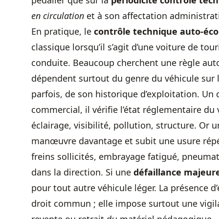
pédalier que sur la
périodicité contrôle tec
en circulation
et à son affectation administrati
En pratique, le
contrôle technique auto-éco
classique lorsqu’il s’agit d’une voiture de to
conduite. Beaucoup cherchent une règle aut
dépendent surtout du genre du véhicule sur l
parfois, de son historique d’exploitation. Un 
commercial, il vérifie l’état réglementaire du v
éclairage, visibilité, pollution, structure. Or
manœuvre davantage et subit une usure répété
freins sollicités, embrayage fatigué, pneuma
dans la direction. Si une
défaillance majeur
pour tout autre véhicule léger. La présence 
droit commun ; elle impose surtout une vig