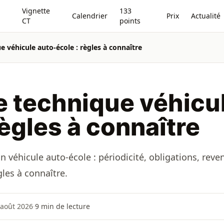
Vignette
133
Calendrier
Prix
Actualité
CT
points
e véhicule auto-école : règles à connaître
e technique véhicu
règles à connaître
 véhicule auto-école : périodicité, obligations, reven
les à connaître.
 août 2026
·
9
min de lecture