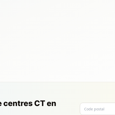
e centres CT en
Code postal
Email