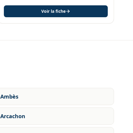
Voir la fiche
Ambès
Arcachon