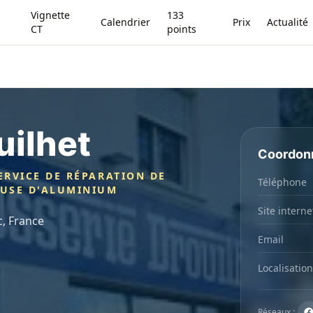
Vignette
133
Calendrier
Prix
Actualité
CT
points
uilhet
Coordon
ERVICE DE RÉPARATION DE
Téléphone
EUSE D'ALUMINIUM
Site interne
c, France
Email
Localisation
Réseaux :