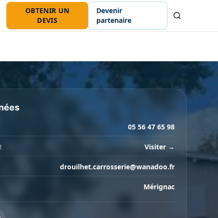
OBTENIR UN
Devenir
Recherche
DEVIS
partenaire
nées
05 56 47 65 98
t
Visiter →
drouilhet.carrosserie@wanadoo.fr
Mérignac