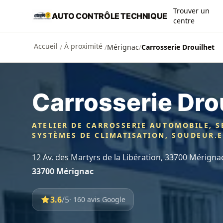
Aller au contenu principal
Trouver un
AUTO CONTRÔLE TECHNIQUE
centre
Accueil
À proximité
/
/
Mérignac
/
Carrosserie Drouilhet
Carrosserie Dro
ATELIER DE CARROSSERIE AUTOMOBILE, S
SYSTÈMES DE CLIMATISATION, SOUDEUR.
12 Av. des Martyrs de la Libération, 33700 Mérigna
33700 Mérignac
3.6
/5
· 160 avis Google