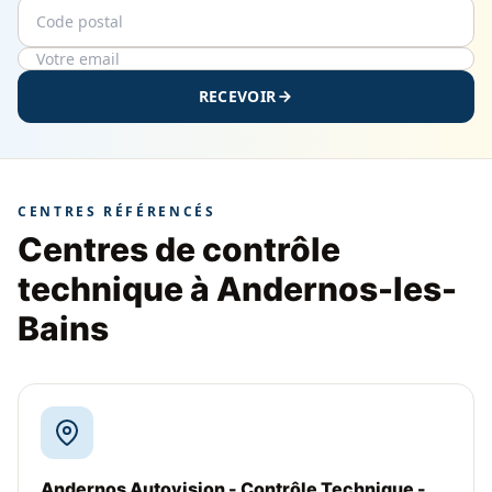
Code postal
Email
RECEVOIR
CENTRES RÉFÉRENCÉS
Centres de contrôle
technique à Andernos-les-
Bains
Andernos Autovision - Contrôle Technique -