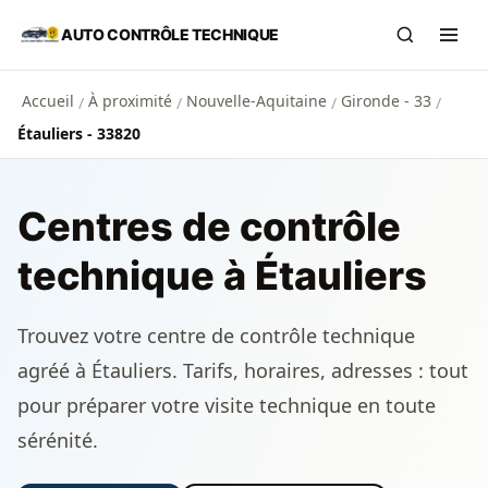
Aller au contenu principal
AUTO CONTRÔLE TECHNIQUE
Recherch
Ouvr
Accueil
À proximité
Nouvelle-Aquitaine
Gironde - 33
/
/
/
/
Étauliers - 33820
Centres de contrôle
technique à Étauliers
Trouvez votre centre de contrôle technique
agréé à Étauliers. Tarifs, horaires, adresses : tout
pour préparer votre visite technique en toute
sérénité.