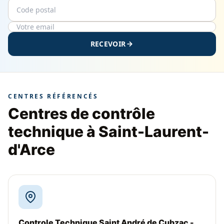
Code postal
Email
RECEVOIR
CENTRES RÉFÉRENCÉS
Centres de contrôle
technique à Saint-Laurent-
d'Arce
Controle Technique Saint André de Cubzac -