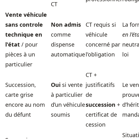
CT
Vente véhicule
sans controle
Non admis
CT requis si
La fo
technique en
comme
véhicule
en l’ét
l'état
/ pour
dispense
concerné par
neutra
pièces à un
automatique
l’obligation
loi
particulier
CT +
Succession,
Oui
si vente
justificatifs
Le ven
carte grise
à particulier
de
prouve
encore au nom
d’un véhicule
succession
+
d’héri
du défunt
soumis
certificat de
manda
cession
Situat