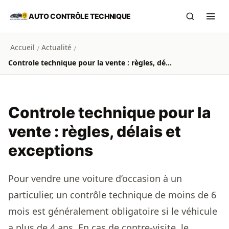
Aller au contenu principal
AUTO CONTRÔLE TECHNIQUE
Recherch
Ouvr
Accueil
Actualité
/
/
Controle technique pour la vente : règles, délais et exceptions
Controle technique pour la
vente : règles, délais et
exceptions
Pour vendre une voiture d’occasion à un
particulier, un contrôle technique de moins de 6
mois est généralement obligatoire si le véhicule
a plus de 4 ans. En cas de contre-visite, le