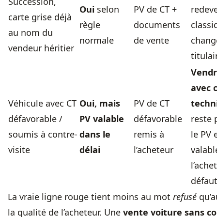
Succession,
Oui
selon
PV de CT +
redev
carte grise déjà
règle
documents
classi
au nom du
normale
de vente
chang
vendeur héritier
titulai
Vendr
avec 
Véhicule avec CT
Oui, mais
PV de CT
techn
défavorable /
PV valable
défavorable
reste 
soumis à contre-
dans le
remis à
le PV 
visite
délai
l’acheteur
valabl
l’ache
défaut
La vraie ligne rouge tient moins au mot
refusé
qu’
la qualité de l’acheteur. Une
vente
voiture sans c