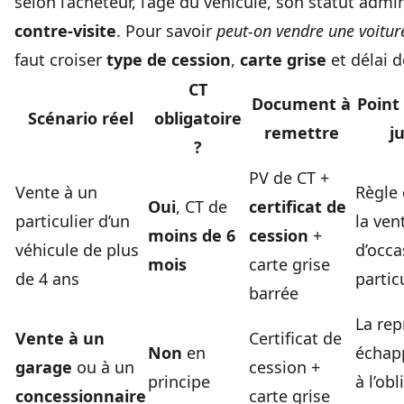
selon l’acheteur, l’âge du véhicule, son statut admin
contre-visite
. Pour savoir
peut-on vendre une voitur
faut croiser
type de cession
,
carte grise
et délai d
CT
Document à
Point
Scénario réel
obligatoire
remettre
j
?
PV de CT +
Vente à un
Règle 
Oui
, CT de
certificat de
particulier d’un
la ven
moins de 6
cession
+
véhicule de plus
d’occa
mois
carte grise
de 4 ans
partic
barrée
La rep
Vente à un
Certificat de
Non
en
échap
garage
ou à un
cession +
principe
à l’ob
concessionnaire
carte grise