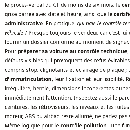
le procès-verbal du CT de moins de six mois, le
cer
grise barrée avec date et heure, ainsi que le
certif
administrative
. En pratique,
qui paie le contrôle te
véhicule
? Presque toujours le vendeur, car c’est lui
fournir un dossier conforme au moment de signer.
Pour
préparer sa voiture au contrôle technique
,
défauts visibles qui provoquent des refus évitables.
compris stop, clignotants et éclairage de plaque ; 
d'immatriculation
, leur fixation et leur lisibilité
irrégulière, hernie, dimensions incohérentes ou té
immédiatement l’attention. Inspectez aussi le pare-b
ceintures, les rétroviseurs, les niveaux et les fuite
moteur, ABS ou airbag reste allumé, ne pariez pas s
Même logique pour le
contrôle pollution
: une fu