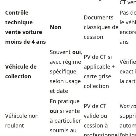
CT ve
Contrôle
Pas de
Documents
technique
le véh
Non
classiques de
vente voiture
encore
cession
moins de 4 ans
ans
Souvent
oui
,
PV de CT si
avec régime
Vérifie
Véhicule de
applicable +
spécifique
exact 
collection
carte grise
selon usage
la car
collection
et date
En pratique
PV de CT
Non ro
oui
si vente
Véhicule non
valide ou
suppr
à particulier
roulant
cession à
autom
soumis au
professionnel
l’obli