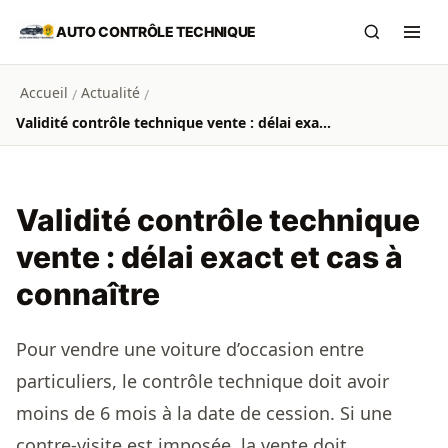
Aller au contenu principal
AUTO CONTRÔLE TECHNIQUE
Recherch
Ouvr
Accueil
Actualité
/
/
Validité contrôle technique vente : délai exact et cas à connaître
Validité contrôle technique
vente : délai exact et cas à
connaître
Pour vendre une voiture d’occasion entre
particuliers, le contrôle technique doit avoir
moins de 6 mois à la date de cession. Si une
contre-visite est imposée, la vente doit