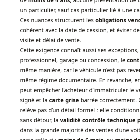
de
moins de 4 ans
, aucune présentation de c
un particulier, sauf cas particulier lié à une 
Ces nuances structurent les
obligations ven
cohérent avec la date de cession, et éviter de
visite et délai de vente.
Cette exigence connaît aussi ses exceptions,
professionnel, garage ou concession, le
cont
même manière, car le véhicule n’est pas rev
même régime documentaire. En revanche, entr
peut empêcher l’acheteur d’immatriculer le v
signé et la
carte grise
barrée correctement. 
relève pas d’un détail formel : elle condition
sans détour, la
validité contrôle
technique p
dans la grande majorité des ventes d’une voitu