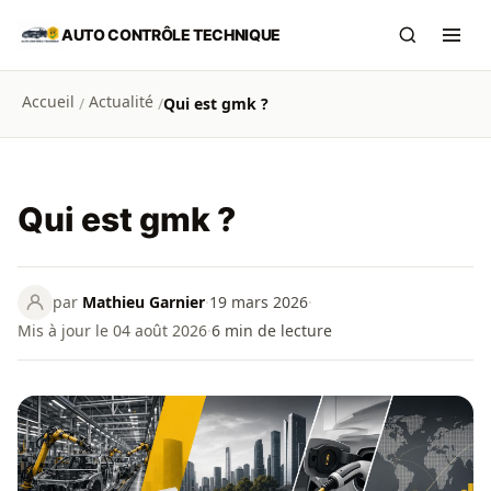
Aller au contenu principal
AUTO CONTRÔLE TECHNIQUE
Recherch
Ouvr
Accueil
Actualité
/
/
Qui est gmk ?
Qui est gmk ?
par
Mathieu Garnier
·
19 mars 2026
·
Mis à jour le 04 août 2026
·
6
min de lecture