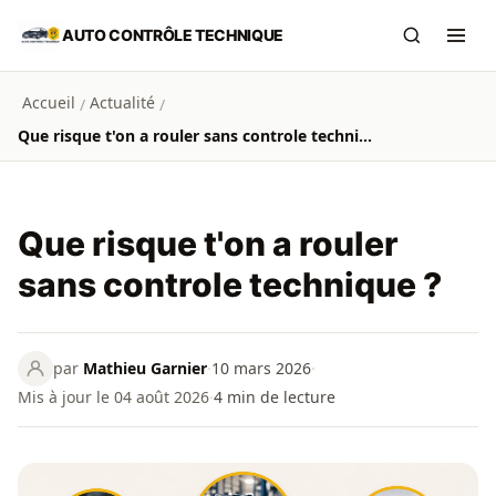
Aller au contenu principal
AUTO CONTRÔLE TECHNIQUE
Recherch
Ouvr
Accueil
Actualité
/
/
Que risque t'on a rouler sans controle technique ?
Que risque t'on a rouler
sans controle technique ?
par
Mathieu Garnier
·
10 mars 2026
·
Mis à jour le 04 août 2026
·
4
min de lecture