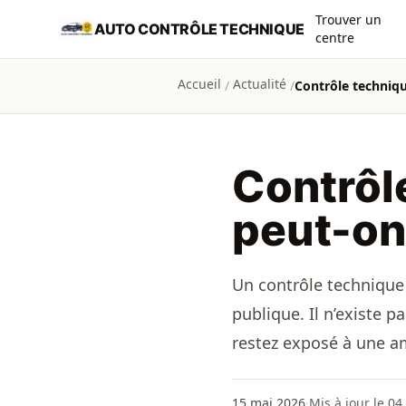
Aller au contenu principal
Trouver un
AUTO CONTRÔLE TECHNIQUE
centre
Accueil
Actualité
/
/
Contrôle techniqu
Contrôl
peut-on
Un contrôle technique d
publique. Il n’existe 
restez exposé à une am
15 mai 2026
·
Mis à jour le 04