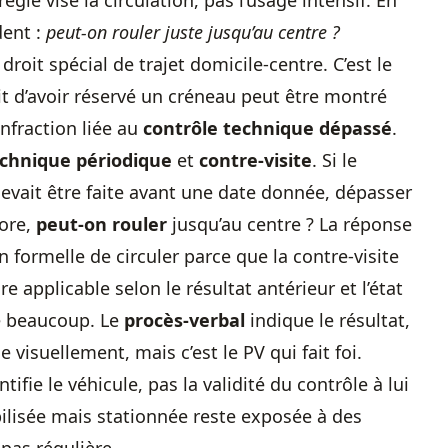
règle vise la circulation, pas l’usage intensif. En
dent :
peut-on rouler juste jusqu’au centre ?
roit spécial de trajet domicile-centre. C’est le
ait d’avoir réservé un créneau peut être montré
infraction liée au
contrôle technique dépassé
.
echnique périodique
et
contre-visite
. Si le
 devait être faite avant une date donnée, dépasser
core,
peut-on rouler
jusqu’au centre ? La réponse
n formelle de circuler parce que la contre-visite
re applicable selon le résultat antérieur et l’état
e beaucoup. Le
procès-verbal
indique le résultat,
e visuellement, mais c’est le PV qui fait foi.
dentifie le véhicule, pas la validité du contrôle à lui
bilisée mais stationnée reste exposée à des