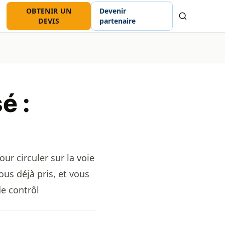
OBTENIR UN
Devenir
Recherche
DEVIS
partenaire
é :
ur circuler sur la voie
us déjà pris, et vous
de contrôl