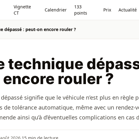
Vignette
133
Calendrier
Prix
Actualité
CT
points
e dépassé : peut-on encore rouler ?
e technique dépass
 encore rouler ?
épassé signifie que le véhicule n’est plus en règle po
pas de tolérance automatique, même avec un rendez-vo
ende ainsi qu’à d’éventuelles complications en cas 
 août 2026
·
15
min de lecture