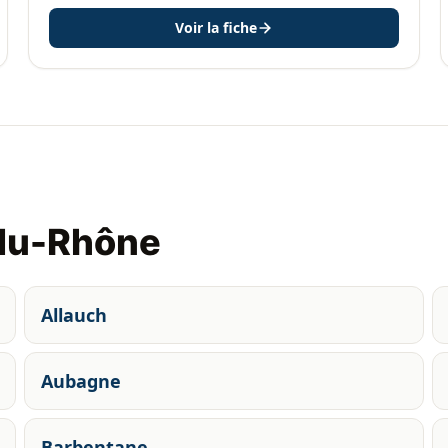
Voir la fiche
du-Rhône
Allauch
Aubagne
Barbentane