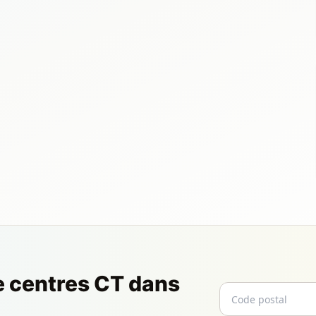
e centres CT dans
Code postal
Email