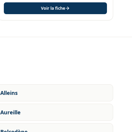
Voir la fiche
Alleins
Aureille
Belcodène