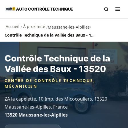
Aller au contenu principal
AUTO CONTRÔLE TECHNIQUE
Recherch
Ouvr
Accueil
À proximité
/
/
Maussane-les-Alpilles
/
Contrôle Technique de la Vallée des Baux - 13520
Contrôle Technique de la
Vallée des Baux - 13520
CENTRE DE CONTRÔLE TECHNIQUE,
MÉCANICIEN
ZA la capelette, 10 Imp. des Micocouliers, 13520
Maussane-les-Alpilles, France
13520 Maussane-les-Alpilles