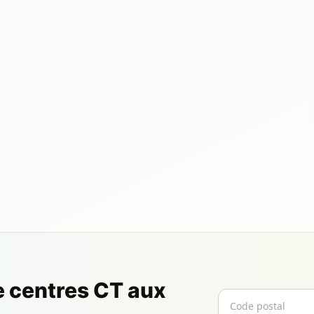
e centres CT aux
Code postal
Email