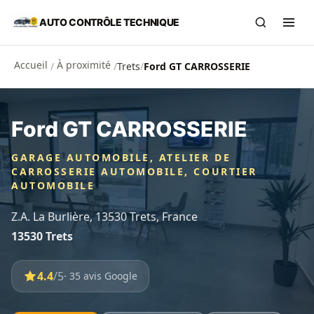
Aller au contenu principal
AUTO CONTRÔLE TECHNIQUE
Recherch
Ouvr
Accueil
À proximité
/
/
Trets
/
Ford GT CARROSSERIE
Ford GT CARROSSERIE
GARAGE AUTOMOBILE, ATELIER DE
CARROSSERIE AUTOMOBILE, COURTIER
AUTOMOBILE
Z.A. La Burlière, 13530 Trets, France
13530 Trets
4.4
/5
· 35 avis Google