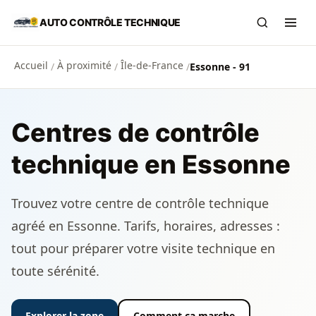
Aller au contenu principal
AUTO CONTRÔLE TECHNIQUE
Recherch
Ouvr
Accueil
À proximité
Île-de-France
/
/
/
Essonne - 91
Centres de contrôle
technique en Essonne
Trouvez votre centre de contrôle technique
agréé en Essonne. Tarifs, horaires, adresses :
tout pour préparer votre visite technique en
toute sérénité.
Explorer la zone
Comment ça marche