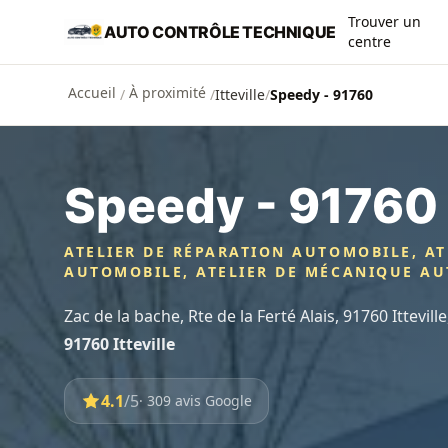
Aller au contenu principal
Trouver un
AUTO CONTRÔLE TECHNIQUE
centre
Accueil
À proximité
/
/
Itteville
/
Speedy - 91760
Speedy - 91760
ATELIER DE RÉPARATION AUTOMOBILE, AT
AUTOMOBILE, ATELIER DE MÉCANIQUE A
Zac de la bache, Rte de la Ferté Alais, 91760 Ittevill
91760 Itteville
4.1
/5
· 309 avis Google