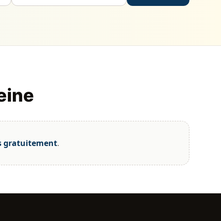
eine
s gratuitement
.