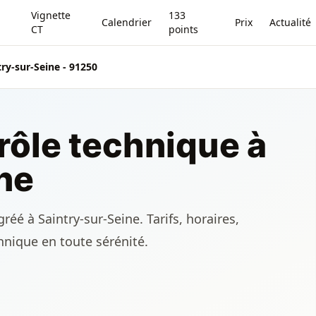
Vignette
133
Calendrier
Prix
Actualité
CT
points
try-sur-Seine - 91250
rôle technique à
ne
éé à Saintry-sur-Seine. Tarifs, horaires,
chnique en toute sérénité.