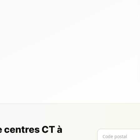
e centres CT à
Code postal
Email