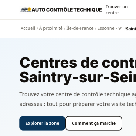
Aller au contenu principal
Trouver un
AUTO CONTRÔLE TECHNIQUE
centre
Accueil
À proximité
Île-de-France
Essonne - 91
/
/
/
/
Sain
Centres de cont
Saintry-sur-Sei
Trouvez votre centre de contrôle technique agr
adresses : tout pour préparer votre visite te
Explorer la zone
Comment ça marche