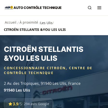
Aller au contenu principal
AUTO CONTRÔLE TECHNIQUE
Recherch
Ouvr
Accueil
À proximité
/
/
Les Ulis
/
CITROËN STELLANTIS &YOU LES ULIS
CITROËN STELLANTIS
&YOU LES ULIS
CONCESSIONNAIRE CITROËN, CENTRE DE
CONTRÔLE TECHNIQUE
2 Av. des Tropiques, 91940 Les Ulis, France
91940 Les Ulis
3.9
/5
· 294 avis Google