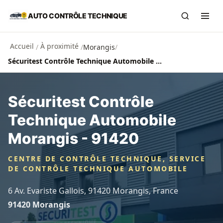
Aller au contenu principal
AUTO CONTRÔLE TECHNIQUE
Recherch
Ouvr
Accueil
À proximité
/
/
Morangis
/
Sécuritest Contrôle Technique Automobile Morangis - 91420
Sécuritest Contrôle
Technique Automobile
Morangis - 91420
CENTRE DE CONTRÔLE TECHNIQUE, SERVICE
DE CONTRÔLE TECHNIQUE AUTOMOBILE
6 Av. Evariste Gallois, 91420 Morangis, France
91420 Morangis