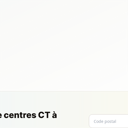
e centres CT à
Code postal
Email