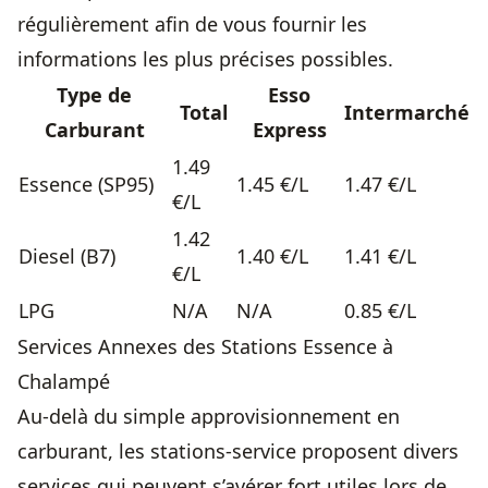
régulièrement afin de vous fournir les
informations les plus précises possibles.
Type de
Esso
Total
Intermarché
Carburant
Express
1.49
Essence (SP95)
1.45 €/L
1.47 €/L
€/L
1.42
Diesel (B7)
1.40 €/L
1.41 €/L
€/L
LPG
N/A
N/A
0.85 €/L
Services Annexes des Stations Essence à
Chalampé
Au-delà du simple approvisionnement en
carburant, les stations-service proposent divers
services qui peuvent s’avérer fort utiles lors de