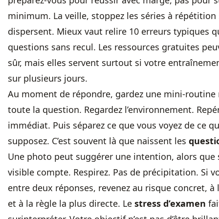
préparez-vous pour réussir avec marge, pas pour s
minimum. La veille, stoppez les séries à répétition 
dispersent. Mieux vaut relire 10 erreurs typiques q
questions sans recul. Les ressources gratuites peuv
sûr, mais elles servent surtout si votre entraînemen
sur plusieurs jours.
Au moment de répondre, gardez une mini-routine 
toute la question. Regardez l’environnement. Repé
immédiat. Puis séparez ce que vous voyez de ce q
supposez. C’est souvent là que naissent les
questi
Une photo peut suggérer une intention, alors que 
visible compte. Respirez. Pas de précipitation. Si v
entre deux réponses, revenez au risque concret, à l
et à la règle la plus directe. Le
stress d’examen
fai