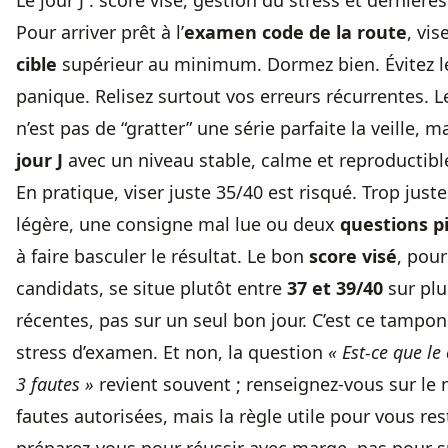
Le jour J : score visé, gestion du stress et dernières
Pour arriver prêt à l’
examen code de la route
, vi
cible
supérieur au minimum. Dormez bien. Évitez le
panique. Relisez surtout vos erreurs récurrentes. 
n’est pas de “gratter” une série parfaite la veille, ma
jour J
avec un niveau stable, calme et reproductibl
En pratique, viser juste 35/40 est risqué. Trop just
légère, une consigne mal lue ou deux
questions p
à faire basculer le résultat. Le bon
score visé
, pour
candidats, se situe plutôt entre
37 et 39/40
sur plu
récentes, pas sur un seul bon jour. C’est ce tampon
stress d’examen. Et non, la question
« Est-ce que le
3 fautes »
revient souvent ; renseignez-vous sur le
fautes autorisées
, mais la règle utile pour vous res