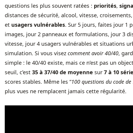
questions les plus souvent ratées :
priorités
,
signa
distances de sécurité, alcool, vitesse, croisement
et
usagers vulnérables
. Sur 5 jours, faites jour 1 p
images, jour 2 panneaux et formulations, jour 3 di
vitesse, jour 4 usagers vulnérables et situations ur
simulation. Si vous visez
comment avoir 40/40
, gar
simple : le 40/40 existe, mais ce n’est pas un objecti
seuil, c’est
35 à 37/40 de moyenne
sur
7 à 10 séri
scores stables. Même les “
100 questions du code de 
plus vues ne remplacent jamais cette régularité.