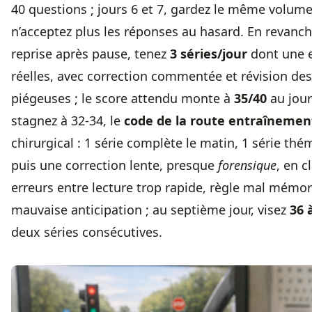
40 questions ; jours 6 et 7, gardez le même volum
n’acceptez plus les réponses au hasard. En revanc
reprise après pause, tenez
3 séries/jour
dont une e
réelles, avec correction commentée et révision de
piégeuses ; le score attendu monte à
35/40
au jour
stagnez à 32-34, le
code de la route entraînemen
chirurgical : 1 série complète le matin, 1 série thém
puis une correction lente, presque
forensique
, en c
erreurs entre lecture trop rapide, règle mal mémor
mauvaise anticipation ; au septième jour, visez
36 
deux séries consécutives.