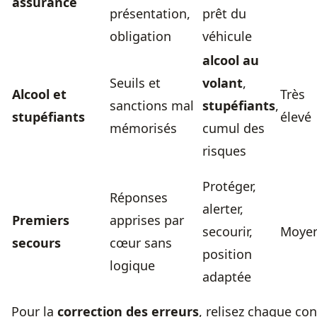
assurance
présentation,
prêt du
obligation
véhicule
alcool au
Seuils et
volant
,
Alcool et
Très
sanctions mal
stupéfiants
,
stupéfiants
élevé
mémorisés
cumul des
risques
Protéger,
Réponses
alerter,
Premiers
apprises par
secourir,
Moye
secours
cœur sans
position
logique
adaptée
Pour la
correction des erreurs
, relisez chaque co