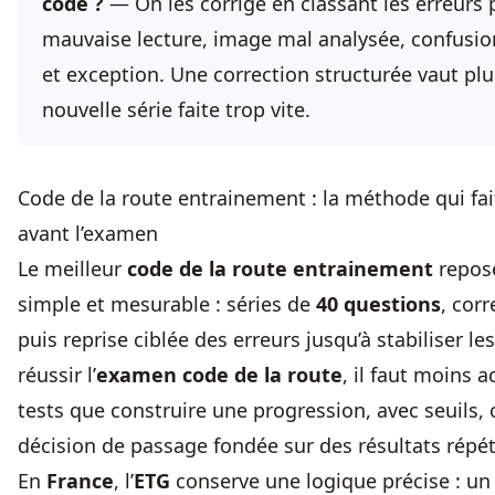
code ?
— On les corrige en classant les erreurs p
mauvaise lecture, image mal analysée, confusio
et exception. Une correction structurée vaut pl
nouvelle série faite trop vite.
Code de la route entrainement : la méthode qui fai
avant l’examen
Le meilleur
code de la route entrainement
repose
simple et mesurable : séries de
40 questions
, corr
puis reprise ciblée des erreurs jusqu’à stabiliser le
réussir l’
examen code de la route
, il faut moins 
tests que construire une progression, avec seuils, 
décision de passage fondée sur des résultats répét
En
France
, l’
ETG
conserve une logique précise : un