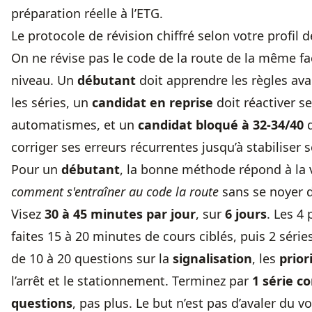
préparation réelle à l’ETG.
Le protocole de révision chiffré selon votre profil 
On ne révise pas le code de la route de la même f
niveau. Un
débutant
doit apprendre les règles ava
les séries, un
candidat en reprise
doit réactiver s
automatismes, et un
candidat bloqué à 32-34/40
d
corriger ses erreurs récurrentes jusqu’à stabiliser 
Pour un
débutant
, la bonne méthode répond à la v
comment s'entraîner au code la route
sans se noyer d
Visez
30 à 45 minutes par jour
, sur
6 jours
. Les 4
faites 15 à 20 minutes de cours ciblés, puis 2 séri
de 10 à 20 questions sur la
signalisation
, les
prior
l’arrêt et le stationnement. Terminez par
1 série c
questions
, pas plus. Le but n’est pas d’avaler du v