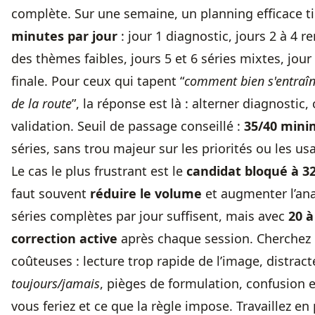
complète. Sur une semaine, un planning efficace t
minutes par jour
: jour 1 diagnostic, jours 2 à 4 r
des thèmes faibles, jours 5 et 6 séries mixtes, jour
finale. Pour ceux qui tapent “
comment bien s'entraîn
de la route
”, la réponse est là : alterner diagnostic,
validation. Seuil de passage conseillé :
35/40 min
séries, sans trou majeur sur les priorités ou les usa
Le cas le plus frustrant est le
candidat bloqué à 3
faut souvent
réduire le volume
et augmenter l’an
séries complètes par jour suffisent, mais avec
20 à
correction active
après chaque session. Cherchez 
coûteuses : lecture trop rapide de l’image, distrac
toujours/jamais
, pièges de formulation, confusion 
vous feriez et ce que la règle impose. Travaillez en 