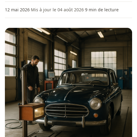
12 mai 2026
·
Mis à jour le 04 août 2026
·
9
min de lecture