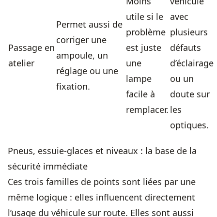
Moins
véhicule
utile si le
avec
Permet aussi de
problème
plusieurs
corriger une
Passage en
est juste
défauts
ampoule, un
atelier
une
d’éclairage
réglage ou une
lampe
ou un
fixation.
facile à
doute sur
remplacer.
les
optiques.
Pneus, essuie-glaces et niveaux : la base de la
sécurité immédiate
Ces trois familles de points sont liées par une
même logique : elles influencent directement
l’usage du véhicule sur route. Elles sont aussi