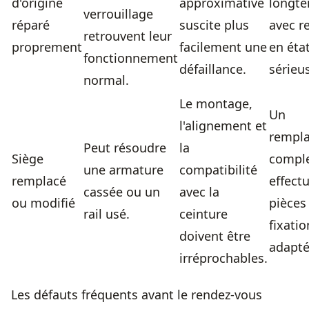
d'origine
approximative
longt
verrouillage
réparé
suscite plus
avec r
retrouvent leur
proprement
facilement une
en éta
fonctionnement
défaillance.
sérieu
normal.
Le montage,
Un
l'alignement et
rempl
Peut résoudre
la
Siège
compl
une armature
compatibilité
remplacé
effect
cassée ou un
avec la
ou modifié
pièces
rail usé.
ceinture
fixatio
doivent être
adapté
irréprochables.
Les défauts fréquents avant le rendez-vous