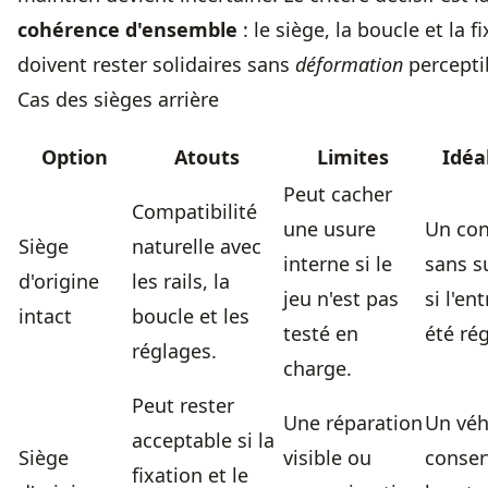
cohérence d'ensemble
: le siège, la boucle et la f
doivent rester solidaires sans
déformation
percepti
Cas des sièges arrière
Option
Atouts
Limites
Idéa
Peut cacher
Compatibilité
une usure
Un con
Siège
naturelle avec
interne si le
sans s
d'origine
les rails, la
jeu n'est pas
si l'en
intact
boucle et les
testé en
été rég
réglages.
charge.
Peut rester
Une réparation
Un véh
acceptable si la
Siège
visible ou
conser
fixation et le