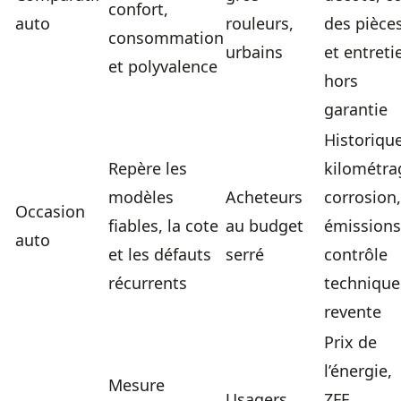
confort,
auto
rouleurs,
des pièce
consommation
urbains
et entreti
et polyvalence
hors
garantie
Historique
Repère les
kilométra
modèles
Acheteurs
corrosion,
Occasion
fiables, la cote
au budget
émissions
auto
et les défauts
serré
contrôle
récurrents
technique
revente
Prix de
l’énergie,
Mesure
Usagers
ZFE,