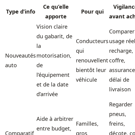
Ce qu’elle
Vigilanc
Type d’info
Pour qui
apporte
avant ac
Vision claire
Comparer
du gabarit, de
Conducteurs
usage réel
la
qui
recharge,
Nouveautés
motorisation,
renouvellent
coffre,
auto
de
bientôt leur
assurance
l’équipement
véhicule
délai de
et de la date
livraison
d’arrivée
Regarder
pneus,
Aide à arbitrer
Familles,
freins,
entre budget,
Comparatif
gros
décote, c