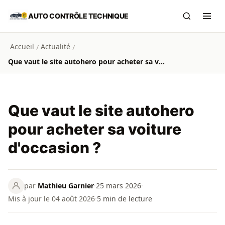
Aller au contenu principal
AUTO CONTRÔLE TECHNIQUE
Recherch
Ouvr
Accueil
Actualité
/
/
Que vaut le site autohero pour acheter sa voiture d'occasion ?
Que vaut le site autohero
pour acheter sa voiture
d'occasion ?
par
Mathieu Garnier
·
25 mars 2026
·
Mis à jour le 04 août 2026
·
5
min de lecture