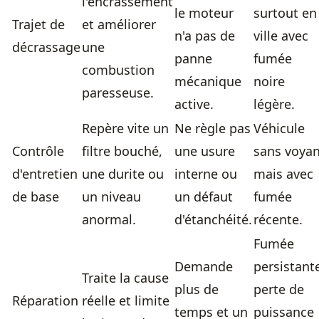
l'encrassement
le moteur
surtout en
Trajet de
et améliorer
n'a pas de
ville avec
décrassage
une
panne
fumée
combustion
mécanique
noire
paresseuse.
active.
légère.
Repère vite un
Ne règle pas
Véhicule
Contrôle
filtre bouché,
une usure
sans voyan
d'entretien
une durite ou
interne ou
mais avec
de base
un niveau
un défaut
fumée
anormal.
d'étanchéité.
récente.
Fumée
Demande
persistant
Traite la cause
plus de
perte de
Réparation
réelle et limite
temps et un
puissance