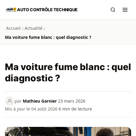
Aller au contenu principal
AUTO CONTRÔLE TECHNIQUE
Recherch
Ouvr
Accueil
Actualité
/
/
Ma voiture fume blanc : quel diagnostic ?
Ma voiture fume blanc : quel
diagnostic ?
par
Mathieu Garnier
·
23 mars 2026
·
Mis à jour le 04 août 2026
·
6
min de lecture