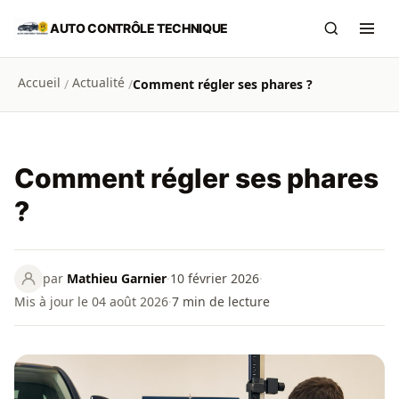
Aller au contenu principal
AUTO CONTRÔLE TECHNIQUE
Recherch
Ouvr
Accueil
Actualité
/
/
Comment régler ses phares ?
Comment régler ses phares
?
par
Mathieu Garnier
·
10 février 2026
·
Mis à jour le 04 août 2026
·
7
min de lecture