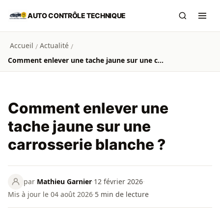
Aller au contenu principal
AUTO CONTRÔLE TECHNIQUE
Recherch
Ouvr
Accueil
Actualité
/
/
Comment enlever une tache jaune sur une carrosserie blanche ?
Comment enlever une
tache jaune sur une
carrosserie blanche ?
par
Mathieu Garnier
·
12 février 2026
·
Mis à jour le 04 août 2026
·
5
min de lecture