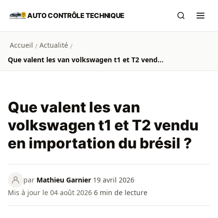
Aller au contenu principal
AUTO CONTRÔLE TECHNIQUE
Recherch
Ouvr
Accueil
Actualité
/
/
Que valent les van volkswagen t1 et T2 vendu en importation du brésil ?
Que valent les van
volkswagen t1 et T2 vendu
en importation du brésil ?
par
Mathieu Garnier
·
19 avril 2026
·
Mis à jour le 04 août 2026
·
6
min de lecture