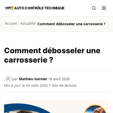
Aller au contenu principal
AUTO CONTRÔLE TECHNIQUE
Recherch
Ouvr
Accueil
Actualité
/
/
Comment débosseler une carrosserie ?
Comment débosseler une
carrosserie ?
par
Mathieu Garnier
·
18 avril 2026
·
Mis à jour le 04 août 2026
·
7
min de lecture