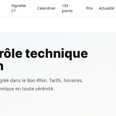
Vignette
133
Calendrier
Prix
Actualité
CT
points
rôle technique
n
réé dans le Bas-Rhin. Tarifs, horaires,
chnique en toute sérénité.