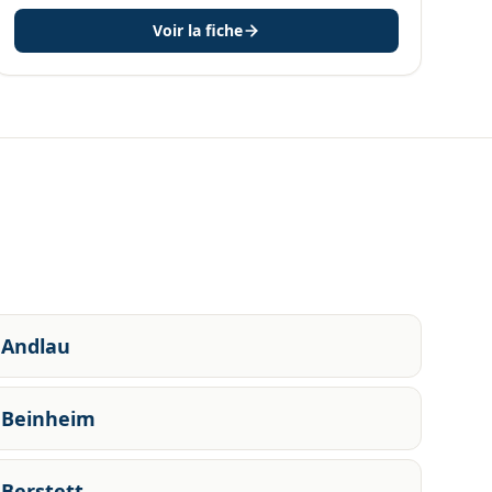
Voir la fiche
Andlau
Beinheim
Berstett