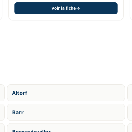
Voir la fiche
Altorf
Barr
Bernardswiller