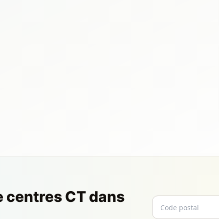
e centres CT dans
Code postal
Email