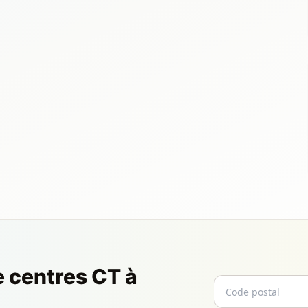
e centres CT à
Code postal
Email