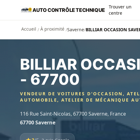
Aller au contenu principal
Trouver un
AUTO CONTRÔLE TECHNIQUE
centre
Accueil
À proximité
/
/
Saverne
/
BILLIAR OCCASION SAVER
BILLIAR OCCAS
- 67700
VENDEUR DE VOITURES D'OCCASION, ATEL
AUTOMOBILE, ATELIER DE MÉCANIQUE A
116 Rue Saint-Nicolas, 67700 Saverne, France
67700 Saverne