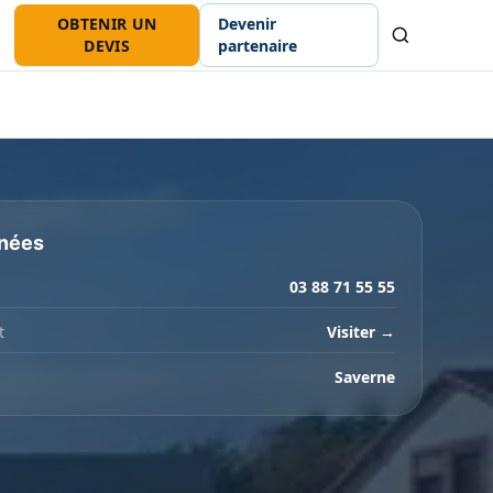
OBTENIR UN
Devenir
Recherche
DEVIS
partenaire
nées
03 88 71 55 55
t
Visiter →
Saverne