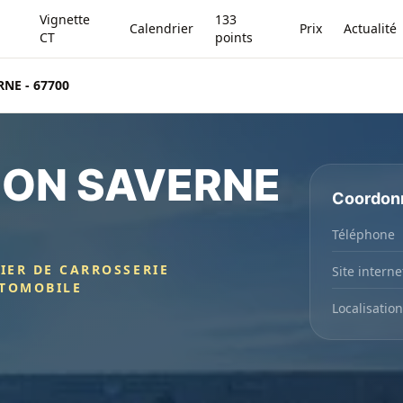
Vignette
133
Calendrier
Prix
Actualité
CT
points
NE - 67700
ION SAVERNE
Coordon
Téléphone
IER DE CARROSSERIE
Site interne
UTOMOBILE
Localisation