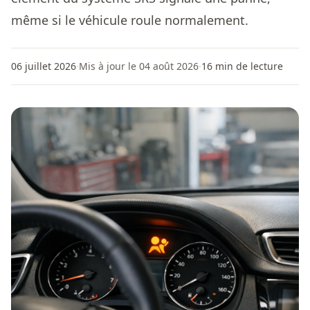
même si le véhicule roule normalement.
06 juillet 2026
·
Mis à jour le 04 août 2026
·
16
min de lecture