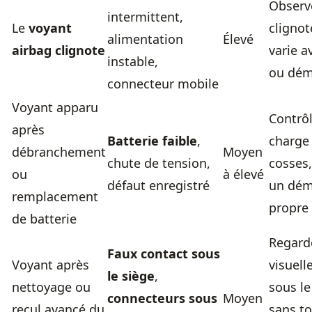
Observe
intermittent,
Le
voyant
cligno
alimentation
Élevé
airbag clignote
varie a
instable,
ou dém
connecteur mobile
Voyant apparu
Contrô
après
Batterie faible
,
charge
débranchement
Moyen
chute de tension,
cosses,
ou
à élevé
défaut enregistré
un dém
remplacement
propre
de batterie
Regard
Faux contact sous
Voyant après
visuel
le siège
,
nettoyage ou
sous le
connecteurs sous
Moyen
recul avancé du
sans t