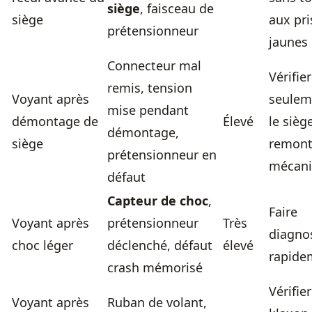
siège
, faisceau de
siège
aux pri
prétensionneur
jaunes
Connecteur mal
Vérifier
remis, tension
Voyant après
seulem
mise pendant
démontage de
Élevé
le sièg
démontage,
siège
remon
prétensionneur en
mécan
défaut
Capteur de choc
,
Faire
Voyant après
prétensionneur
Très
diagno
choc léger
déclenché, défaut
élevé
rapide
crash mémorisé
Vérifier
Voyant après
Ruban de volant,