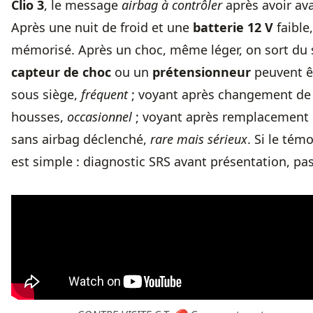
Clio 3
, le message
airbag à contrôler
après avoir av
Après une nuit de froid et une
batterie 12 V
faible
mémorisé. Après un choc, même léger, on sort du s
capteur de choc
ou un
prétensionneur
peuvent êt
sous siège,
fréquent
; voyant après changement de 
housses,
occasionnel
; voyant après remplacement 
sans airbag déclenché,
rare mais sérieux
. Si le tém
est simple : diagnostic SRS avant présentation, pas