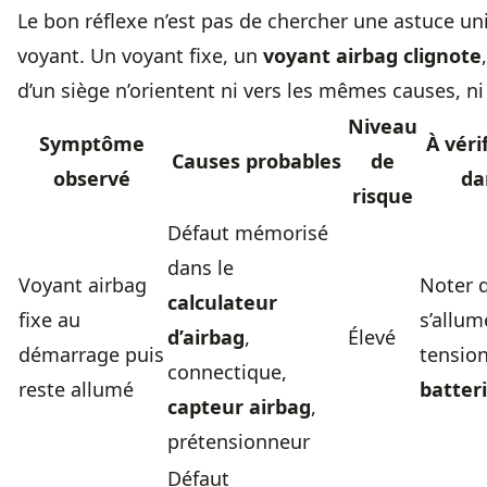
Le bon réflexe n’est pas de chercher une astuce univ
voyant. Un voyant fixe, un
voyant airbag clignote
d’un siège n’orientent ni vers les mêmes causes, n
Niveau
Symptôme
À véri
Causes probables
de
observé
da
risque
Défaut mémorisé
dans le
Voyant airbag
Noter q
calculateur
fixe au
s’allume
d’airbag
,
Élevé
démarrage puis
tension
connectique,
reste allumé
batteri
capteur airbag
,
prétensionneur
Défaut