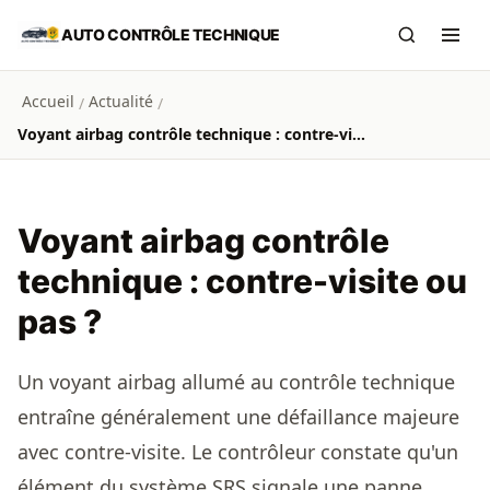
Aller au contenu principal
AUTO CONTRÔLE TECHNIQUE
Recherch
Ouvr
Accueil
Actualité
/
/
Voyant airbag contrôle technique : contre-visite ou pas ?
Voyant airbag contrôle
technique : contre-visite ou
pas ?
Un voyant airbag allumé au contrôle technique
entraîne généralement une défaillance majeure
avec contre-visite. Le contrôleur constate qu'un
élément du système SRS signale une panne,