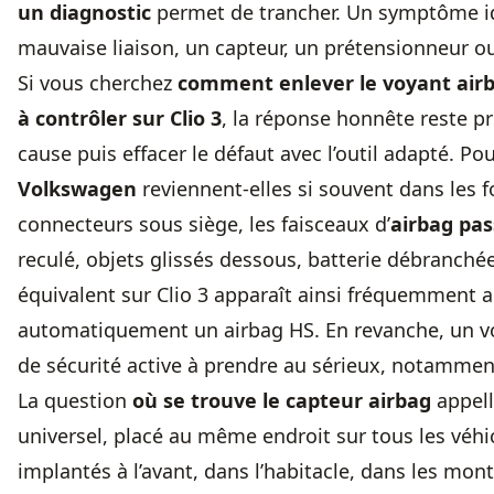
un diagnostic
permet de trancher. Un symptôme ide
mauvaise liaison, un capteur, un prétensionneur ou
Si vous cherchez
comment enlever le voyant airb
à contrôler sur Clio 3
, la réponse honnête reste p
cause puis effacer le défaut avec l’outil adapté. Po
Volkswagen
reviennent-elles si souvent dans les 
connecteurs sous siège, les faisceaux d’
airbag pa
reculé, objets glissés dessous, batterie débranché
équivalent sur Clio 3 apparaît ainsi fréquemment a
automatiquement un airbag HS. En revanche, un voy
de sécurité active à prendre au sérieux, notammen
La question
où se trouve le capteur airbag
appell
universel, placé au même endroit sur tous les véhic
implantés à l’avant, dans l’habitacle, dans les mon