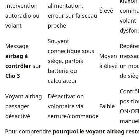
klaxon
intervention
alimentation,
Élevé
comma
autoradio ou
erreur sur faisceau
volant
volant
proche
dysfon
Souvent
Message
Repérer
connectique sous
airbag à
Moyen
messag
siège, parfois
contrôler
sur
à élevé
un mo
batterie ou
Clio 3
de siè
calculateur
Contrôl
Voyant airbag
Désactivation
positio
passager
volontaire via
Faible
ON/OFF
désactivé
serrure/commande
manue
Pour comprendre
pourquoi le voyant airbag rest