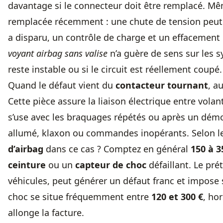
davantage si le connecteur doit être remplacé. Mê
remplacée récemment : une chute de tension peut en
a disparu, un contrôle de charge et un effacement
voyant airbag sans valise
n’a guère de sens sur les s
reste instable ou si le circuit est réellement coupé.
Quand le défaut vient du
contacteur tournant
, a
Cette pièce assure la liaison électrique entre vola
s’use avec les braquages répétés ou après un dém
allumé, klaxon ou commandes inopérants. Selon 
d’airbag
dans ce cas ? Comptez en général
150 à 3
ceinture
ou un
capteur de choc
défaillant. Le pré
véhicules, peut générer un défaut franc et impos
choc se situe fréquemment entre
120 et 300 €
, ho
allonge la facture.