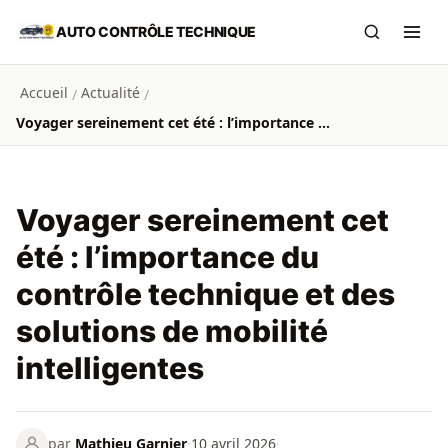
Aller au contenu principal
AUTO CONTRÔLE TECHNIQUE
Recherch
Ouvr
Accueil
Actualité
/
/
Voyager sereinement cet été : l’importance du contrôle technique et des solutions de mobilité intelligentes
Voyager sereinement cet
été : l’importance du
contrôle technique et des
solutions de mobilité
intelligentes
par
Mathieu Garnier
·
10 avril 2026
·