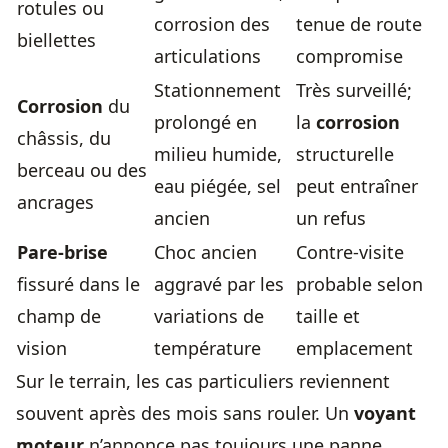
rotules ou
corrosion des
tenue de route
biellettes
articulations
compromise
Stationnement
Très surveillé;
Corrosion
du
prolongé en
la
corrosion
châssis, du
milieu humide,
structurelle
berceau ou des
eau piégée, sel
peut entraîner
ancrages
ancien
un refus
Pare-brise
Choc ancien
Contre-visite
fissuré dans le
aggravé par les
probable selon
champ de
variations de
taille et
vision
température
emplacement
Sur le terrain, les cas particuliers reviennent
souvent après des mois sans rouler. Un
voyant
moteur
n’annonce pas toujours une panne