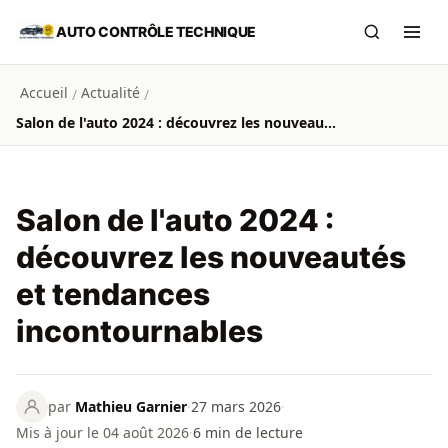
Aller au contenu principal
AUTO CONTRÔLE TECHNIQUE
Recherch
Ouvr
Accueil
Actualité
/
/
Salon de l'auto 2024 : découvrez les nouveautés et tendances incontournables
Salon de l'auto 2024 :
découvrez les nouveautés
et tendances
incontournables
par
Mathieu Garnier
·
27 mars 2026
·
Mis à jour le 04 août 2026
·
6
min de lecture